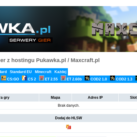
er z hostingu Pukawka.pl / Maxcraft.pl
dard
Standard EU
Minecraft
Każdej
CS:GO
CS 2
ET 2.55
ET 2.60b
COD2 1.0
COD2 1.3
a gry
Mapa
Adres IP
Slo
Brak danych.
Dodaj do HLSW