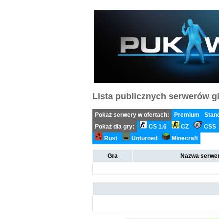
Lista publicznych serwerów gi
Pokaż serwery w ofertach:
Premium
Stan
Pokaż dla gry:
CS 1.6
CZ
CSS
Rust
Unturned
Minecraft
Gra
Nazwa serwer