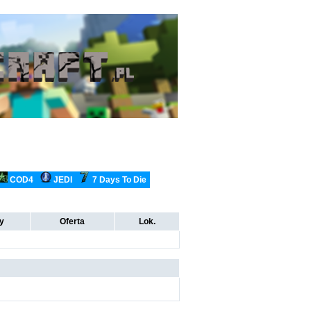
COD4
JEDI
7 Days To Die
ty
Oferta
Lok.