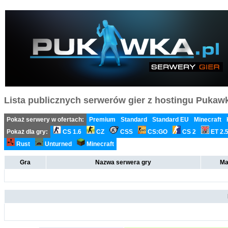
Lista publicznych serwerów gier z hostingu Pukawka
Pokaż serwery w ofertach:
Premium
Standard
Standard EU
Minecraft
Pokaż dla gry:
CS 1.6
CZ
CSS
CS:GO
CS 2
ET 2.
Rust
Unturned
Minecraft
Gra
Nazwa serwera gry
Ma