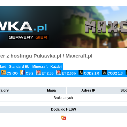
er z hostingu Pukawka.pl / Maxcraft.pl
dard
Standard EU
Minecraft
Każdej
CS:GO
CS 2
ET 2.55
ET 2.60b
COD2 1.0
COD2 1.3
a gry
Mapa
Adres IP
Slo
Brak danych.
Dodaj do HLSW