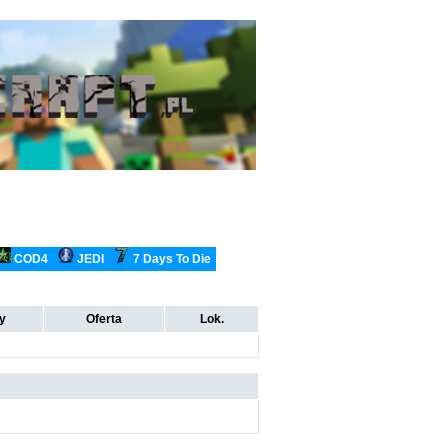
COD4
JEDI
7 Days To Die
ty
Oferta
Lok.