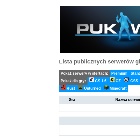
Lista publicznych serwerów gi
Pokaż serwery w ofertach:
Premium
Stan
Pokaż dla gry:
CS 1.6
CZ
CSS
Rust
Unturned
Minecraft
Gra
Nazwa serwer