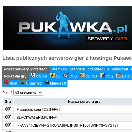
Lista publicznych serwerów gier z hostingu Pukawka
Pokaż serwery w ofertach:
Premium
Standard
Standard EU
Minecraft
Pokaż dla gry:
CS 1.6
CZ
CSS
CS:GO
CS 2
ET 2.
Rust
Unturned
Minecraft
Pokaż
Gra
Nazwa serwera gry
Fragujemy.com [ CSS FFA ]
BLACKWATERS.PL [FFA]
[FFA V34] CIEMNA STRONA [][PL][NS][TR100][SKINY][ASYSTY]