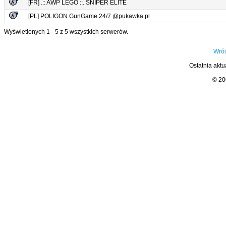
[FR] .:: AWP LEGO ::. SNIPER ELITE
[PL] POLIGON GunGame 24/7 @pukawka.pl
Wyświetlonych 1 - 5 z 5 wszystkich serwerów.
Wróć
Ostatnia aktu
© 2