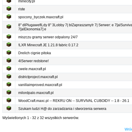
minecity.pl
riste
spocony_byczek.maxcraft.pl
8" dlPlugaweflLdy 8" 3Lobby 7| blZapraszamy!r 7| Serwer: e 7[alSurviva
7[alEkonomia7] e
miszczu gramy serwer odpalony 24/7
!LXR Minecraft JE 1.21.8 fabric 0.17.2
Drelich cignie pitoka
4lSerwer redstone!
cwele.maxcraft.pl
districtproject.maxcraft.pl
vanillaimproved.maxcraft.pl
milordpalo.maxcraft.pl
WoodCraft.maxc.pl -- REKRU ON -- SURVIVAL CUBOIDY -- 1.8 - 26.1
Szukam ludzi H@ do zarzadzania i stworzenia serwera
Wyświetlonych 1 - 32 z 32 wszystkich serwerów.
Wróć