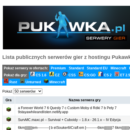
Lista publicznych serwerów gier z hostingu Pukawka
Pokaż serwery w ofertach:
Premium
Standard
Standard EU
Minecraft
Pokaż dla gry:
CS 1.6
CZ
CSS
CS:GO
CS 2
ET 2.
Rust
Unturned
Minecraft
Pokaż
Gra
Nazwa serwera gry
a Forever World 7 6 Questy 7 c Custom Moby d Rdki 7 b Pety 7
9stayawhileandlisten.netlify.app
SurvMC.maxc.pl -- Survival + Cuboidy -- 1.8.x - 26.1.x -- IV Edycja
6km|||||||||em----------[ b elSouker6lCraft em ]----------6km|||||||||7 6km|||||||||