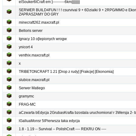
elSouker6lCraft em ]----------6km|||||||||
SERWER BUILD4FUN ! ! ! csurvival 9 + 6Dzialki 9 + 2RPG/MMO e Eko
ZAPRASZAMY DO GRY
minecraft262.maxcraft.pl
Belloris server
Ignacy 10 o[lepionych wrogw
ynicort 4
venthix.maxcraft.pl
x
TRIBETONCRAFT 1.21 [Drop z rudy] [Frakcje] [Ekonomia]
slubice.maxcraft.pl
Serwer Matiego
gramymc
FRAG-MC
aCzwarta bEdycja 2GrubasKrafta bzostala uruchomiona! r 3Wersja 2- b
lGalluaMonsr 5lPierwsza taka edycja
1.8 - 1.19 -- Survival -- PolishCraft ---- REKRU ON ----