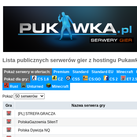
Lista publicznych serwerów gier z hostingu Pukawka
Pokaż serwery w ofertach:
Premium
Standard
Standard EU
Minecraft
Pokaż dla gry:
CS 1.6
CZ
CSS
CS:GO
CS 2
ET 2.
Rust
Unturned
Minecraft
Pokaż
Gra
Nazwa serwera gry
[PL] STREFA GRACZA
PolskaGazownia SilenT
Polska Dywizja NQ