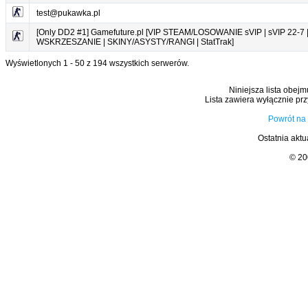
test@pukawka.pl
[Only DD2 #1] Gamefuture.pl [VIP STEAM/LOSOWANIE sVIP | sVIP 22-7 
WSKRZESZANIE | SKINY/ASYSTY/RANGI | StatTrak]
Wyświetlonych 1 - 50 z 194 wszystkich serwerów.
Niniejsza lista obejm
Lista zawiera wyłącznie prz
Powrót na
Ostatnia aktu
© 2