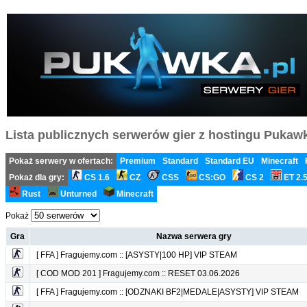
Lista publicznych serwerów gier z hostingu Pukawka
Pokaż serwery w ofertach:
Premium
Standard
Standard EU
Minecraft
Pokaż dla gry:
CS 1.6
CZ
CSS
CS:GO
CS 2
ET 2.
Rust
Unturned
Minecraft
Pokaż
Gra
Nazwa serwera gry
[ FFA ] Fragujemy.com :: [ASYSTY|100 HP] VIP STEAM
[ COD MOD 201 ] Fragujemy.com :: RESET 03.06.2026
[ FFA ] Fragujemy.com :: [ODZNAKI BF2|MEDALE|ASYSTY] VIP STEAM