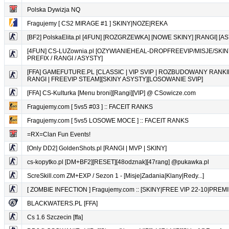
Polska Dywizja NQ
Fragujemy [ CS2 MIRAGE #1 ] SKINY|NOZE|REKA
[BF2] PolskaElita.pl [4FUN] [ROZGRZEWKA] [NOWE SKINY] [RANGI] [AS
[4FUN] CS-LUZownia.pl [OZYWIANIEHEAL-DROPFREEVIP/MISJE/SKI
PREFIX / RANGI / ASYSTY]
[FFA] GAMEFUTURE.PL [CLASSIC | VIP SVIP | ROZBUDOWANY RANKIN
RANGI | FREEVIP STEAM][SKINY ASYSTY][LOSOWANIE SVIP]
[FFA] CS-Kulturka [Menu broni][Rangi][VIP] @ CSowicze.com
Fragujemy.com [ 5vs5 #03 ] :: FACEIT RANKS
Fragujemy.com [ 5vs5 LOSOWE MOCE ] :: FACEIT RANKS
=RX=Clan Fun Events!
[Only DD2] GoldenShots.pl [RANGI | MVP | SKINY]
cs-kopytko.pl [DM+BF2][RESET][48odznak][47rang] @pukawka.pl
ScreSkill.com ZM+EXP / Sezon 1 - [Misje|Zadania|Klany|Redy...]
[ ZOMBIE INFECTION ] Fragujemy.com :: [SKINY|FREE VIP 22-10|PREM
BLACKWATERS.PL [FFA]
Cs 1.6 Szczecin [ffa]