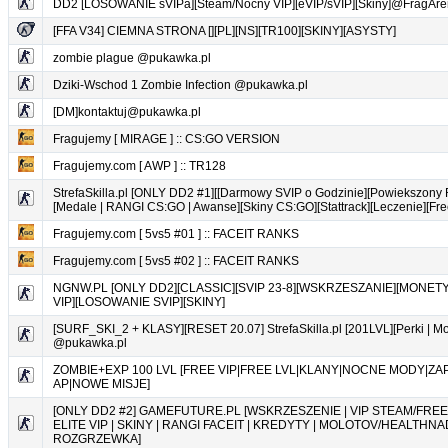
DD2 [LOSOWANIE sVIPa][Steam/Nocny VIP][eVIP/sVIP][Skiny]@FragAre
[FFA V34] CIEMNA STRONA [][PL][NS][TR100][SKINY][ASYSTY]
zombie plague @pukawka.pl
Dziki-Wschod 1 Zombie Infection @pukawka.pl
[DM]kontaktuj@pukawka.pl
Fragujemy [ MIRAGE ] :: CS:GO VERSION
Fragujemy.com [ AWP ] :: TR128
StrefaSkilla.pl [ONLY DD2 #1][[Darmowy SVIP o Godzinie][Powiekszony 
[Medale | RANGI CS:GO | Awanse][Skiny CS:GO][Stattrack][Leczenie][Fr
Fragujemy.com [ 5vs5 #01 ] :: FACEIT RANKS
Fragujemy.com [ 5vs5 #02 ] :: FACEIT RANKS
NGNW.PL [ONLY DD2][CLASSIC][SVIP 23-8][WSKRZESZANIE][MONET
VIP][LOSOWANIE SVIP][SKINY]
[SURF_SKI_2 + KLASY][RESET 20.07] StrefaSkilla.pl [201LVL][Perki | Mon
@pukawka.pl
ZOMBIE+EXP 100 LVL [FREE VIP|FREE LVL|KLANY|NOCNE MODY|ZA
AP|NOWE MISJE]
[ONLY DD2 #2] GAMEFUTURE.PL [WSKRZESZENIE | VIP STEAM/FREE V
ELITE VIP | SKINY | RANGI FACEIT | KREDYTY | MOLOTOV/HEALTHNA
ROZGRZEWKA]