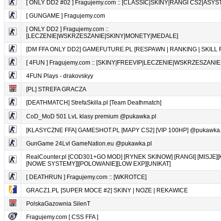
[ ONLY DD2 #02 ] Fragujemy.com :: [CLASSIC|SKINY|RANGI CS2|ASYS
[ GUNGAME ] Fragujemy.com
[ ONLY DD2 ] Fragujemy.com ::
[LECZENIE|WSKRZESZANIE|SKINY|MONETY|MEDALE]
[DM FFA ONLY DD2] GAMEFUTURE.PL [RESPAWN | RANKING | SKILL 
[ 4FUN ] Fragujemy.com :: [SKINY|FREEVIP|LECZENIE|WSKRZESZANI
4FUN Plays - drakovskyy
[PL] STREFA GRACZA
[DEATHMATCH] StrefaSkilla.pl [Team Deathmatch]
CoD_MoD 501 LvL klasy premium @pukawka.pl
[KLASYCZNE FFA] GAMESHOT.PL [MAPY CS2] [VIP 100HP] @pukawka.
GunGame 24Lvl GameNation.eu @pukawka.pl
RealCounter.pl [COD301+GO MOD] [RYNEK SKINOW] [RANGI] [MISJE]
[NOWE SYSTEMY]][POLOWANIE][LOW EXP][UNIKAT]
[ DEATHRUN ] Fragujemy.com :: [WKROTCE]
GRACZ1.PL [SUPER MOCE #2] SKINY | NOZE | REKAWICE
PolskaGazownia SilenT
Fragujemy.com [ CSS FFA ]