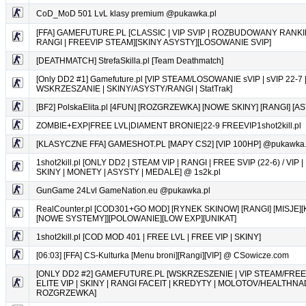
CoD_MoD 501 LvL klasy premium @pukawka.pl
[FFA] GAMEFUTURE.PL [CLASSIC | VIP SVIP | ROZBUDOWANY RANKIN
RANGI | FREEVIP STEAM][SKINY ASYSTY][LOSOWANIE SVIP]
[DEATHMATCH] StrefaSkilla.pl [Team Deathmatch]
[Only DD2 #1] Gamefuture.pl [VIP STEAM/LOSOWANIE sVIP | sVIP 22-7 
WSKRZESZANIE | SKINY/ASYSTY/RANGI | StatTrak]
[BF2] PolskaElita.pl [4FUN] [ROZGRZEWKA] [NOWE SKINY] [RANGI] [AS
ZOMBIE+EXP|FREE LVL|DIAMENT BRONIE|22-9 FREEVIP1shot2kill.pl
[KLASYCZNE FFA] GAMESHOT.PL [MAPY CS2] [VIP 100HP] @pukawka.
1shot2kill.pl [ONLY DD2 | STEAM VIP | RANGI | FREE SVIP (22-6) / VIP 
SKINY | MONETY | ASYSTY | MEDALE] @ 1s2k.pl
GunGame 24Lvl GameNation.eu @pukawka.pl
RealCounter.pl [COD301+GO MOD] [RYNEK SKINOW] [RANGI] [MISJE]
[NOWE SYSTEMY]][POLOWANIE][LOW EXP][UNIKAT]
1shot2kill.pl [COD MOD 401 | FREE LVL | FREE VIP | SKINY]
[06:03] [FFA] CS-Kulturka [Menu broni][Rangi][VIP] @ CSowicze.com
[ONLY DD2 #2] GAMEFUTURE.PL [WSKRZESZENIE | VIP STEAM/FREE V
ELITE VIP | SKINY | RANGI FACEIT | KREDYTY | MOLOTOV/HEALTHNA
ROZGRZEWKA]