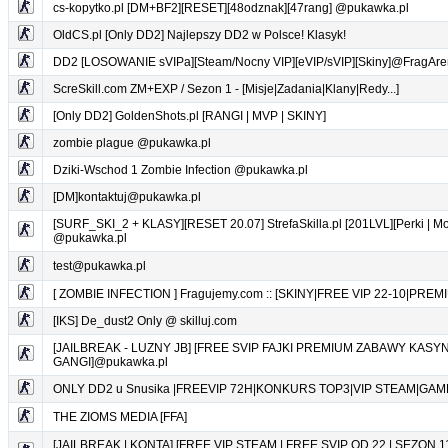
cs-kopytko.pl [DM+BF2][RESET][48odznak][47rang] @pukawka.pl
OldCS.pl [Only DD2] Najlepszy DD2 w Polsce! Klasyk!
DD2 [LOSOWANIE sVIPa][Steam/Nocny VIP][eVIP/sVIP][Skiny]@FragAre
ScreSkill.com ZM+EXP / Sezon 1 - [Misje|Zadania|Klany|Redy...]
[Only DD2] GoldenShots.pl [RANGI | MVP | SKINY]
zombie plague @pukawka.pl
Dziki-Wschod 1 Zombie Infection @pukawka.pl
[DM]kontaktuj@pukawka.pl
[SURF_SKI_2 + KLASY][RESET 20.07] StrefaSkilla.pl [201LVL][Perki | Mon
@pukawka.pl
test@pukawka.pl
[ ZOMBIE INFECTION ] Fragujemy.com :: [SKINY|FREE VIP 22-10|PREM
[IKS] De_dust2 Only @ skilluj.com
[JAILBREAK - LUZNY JB] [FREE SVIP FAJKI PREMIUM ZABAWY KASY
GANGI]@pukawka.pl
ONLY DD2 u Snusika |FREEVIP 72H|KONKURS TOP3|VIP STEAM|GAM
THE ZIOMS MEDIA [FFA]
[JAILBREAK | KONTA] [FREE VIP STEAM | FREE SVIP OD 22 | SEZON 