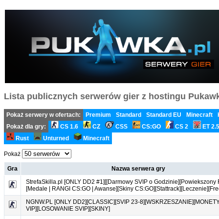
Lista publicznych serwerów gier z hostingu Pukawka
Pokaż serwery w ofertach:
Premium
Standard
Standard EU
Minecraft
Pokaż dla gry:
CS 1.6
CZ
CSS
CS:GO
CS 2
ET 2.
Rust
Unturned
Minecraft
Pokaż
Gra
Nazwa serwera gry
StrefaSkilla.pl [ONLY DD2 #1][[Darmowy SVIP o Godzinie][Powiekszony 
[Medale | RANGI CS:GO | Awanse][Skiny CS:GO][Stattrack][Leczenie][Fr
NGNW.PL [ONLY DD2][CLASSIC][SVIP 23-8][WSKRZESZANIE][MONET
VIP][LOSOWANIE SVIP][SKINY]