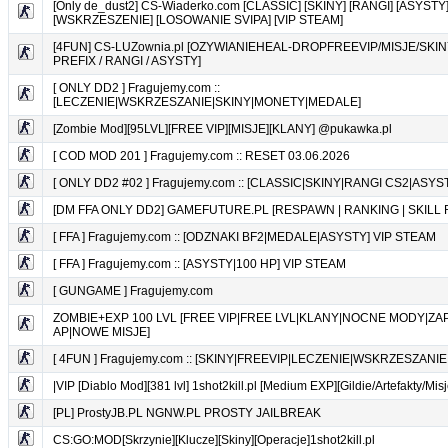
[Only de_dust2] CS-Wiaderko.com [CLASSIC] [SKINY] [RANGI] [ASYSTY
[WSKRZESZENIE] [LOSOWANIE SVIPA] [VIP STEAM]
[4FUN] CS-LUZownia.pl [OZYWIANIEHEAL-DROPFREEVIP/MISJE/SKI
PREFIX / RANGI / ASYSTY]
[ ONLY DD2 ] Fragujemy.com ::
[LECZENIE|WSKRZESZANIE|SKINY|MONETY|MEDALE]
[Zombie Mod][95LVL][FREE VIP][MISJE][KLANY] @pukawka.pl
[ COD MOD 201 ] Fragujemy.com :: RESET 03.06.2026
[ ONLY DD2 #02 ] Fragujemy.com :: [CLASSIC|SKINY|RANGI CS2|ASYS
[DM FFA ONLY DD2] GAMEFUTURE.PL [RESPAWN | RANKING | SKILL 
[ FFA ] Fragujemy.com :: [ODZNAKI BF2|MEDALE|ASYSTY] VIP STEAM
[ FFA ] Fragujemy.com :: [ASYSTY|100 HP] VIP STEAM
[ GUNGAME ] Fragujemy.com
ZOMBIE+EXP 100 LVL [FREE VIP|FREE LVL|KLANY|NOCNE MODY|ZA
AP|NOWE MISJE]
[ 4FUN ] Fragujemy.com :: [SKINY|FREEVIP|LECZENIE|WSKRZESZANI
|VIP [Diablo Mod][381 lvl] 1shot2kill.pl [Medium EXP][Gildie/Artefakty/Misj
[PL] ProstyJB.PL NGNW.PL PROSTY JAILBREAK
CS:GO:MOD[Skrzynie][Klucze][Skiny][Operacje]1shot2kill.pl