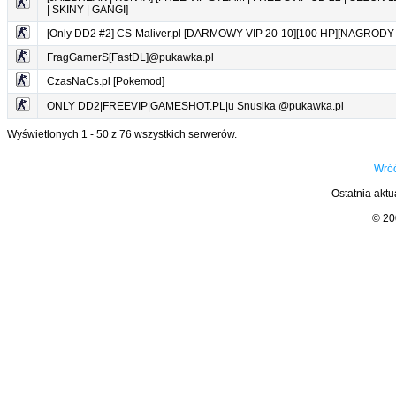
| SKINY | GANGI]
[Only DD2 #2] CS-Maliver.pl [DARMOWY VIP 20-10][100 HP][NAGRODY
FragGamerS[FastDL]@pukawka.pl
CzasNaCs.pl [Pokemod]
ONLY DD2|FREEVIP|GAMESHOT.PL|u Snusika @pukawka.pl
Wyświetlonych 1 - 50 z 76 wszystkich serwerów.
Wróć
Ostatnia aktu
© 2