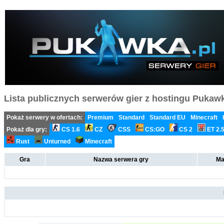
Lista publicznych serwerów gier z hostingu Pukawka
Pokaż serwery w ofertach:
Premium
Standard
Standard EU
Minecraft
Pokaż dla gry:
CS 1.6
CZ
CSS
CS:GO
CS 2
ET 2.
Rust
Unturned
Minecraft
Gra
Nazwa serwera gry
Ma