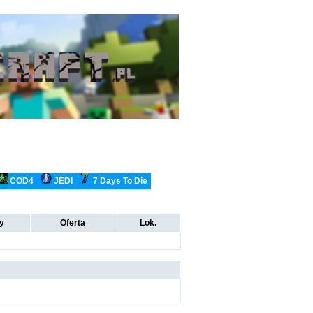
COD4
JEDI
7 Days To Die
ty
Oferta
Lok.