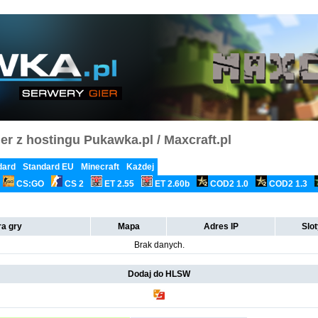
er z hostingu Pukawka.pl / Maxcraft.pl
dard
Standard EU
Minecraft
Każdej
CS:GO
CS 2
ET 2.55
ET 2.60b
COD2 1.0
COD2 1.3
a gry
Mapa
Adres IP
Slo
Brak danych.
Dodaj do HLSW