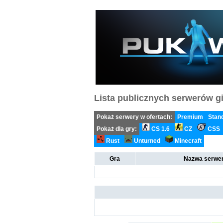
Lista publicznych serwerów gi
Pokaż serwery w ofertach:
Premium
Stan
Pokaż dla gry:
CS 1.6
CZ
CSS
Rust
Unturned
Minecraft
Gra
Nazwa serwer