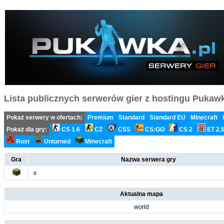
Lista publicznych serwerów gier z hostingu Pukawka
Pokaż serwery w ofertach:
Premium
Standard
Standard EU
Minecraft
Pokaż dla gry:
CS 1.6
CZ
CSS
CS:GO
CS 2
ET 2.
Rust
Unturned
Minecraft
Gra
Nazwa serwera gry
x
Aktualna mapa
world