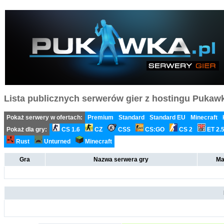
Lista publicznych serwerów gier z hostingu Pukawka
Pokaż serwery w ofertach:
Premium
Standard
Standard EU
Minecraft
Pokaż dla gry:
CS 1.6
CZ
CSS
CS:GO
CS 2
ET 2.
Rust
Unturned
Minecraft
Gra
Nazwa serwera gry
Ma