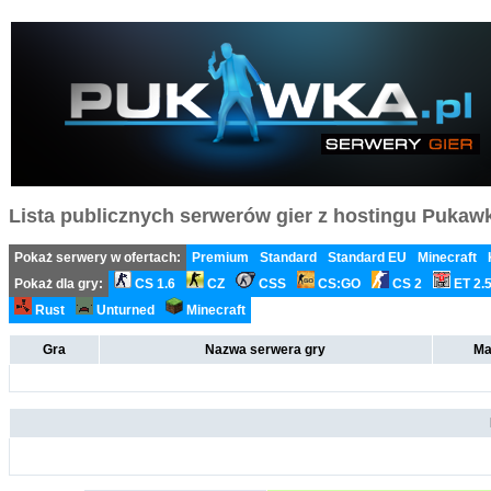
Lista publicznych serwerów gier z hostingu Pukawka
Pokaż serwery w ofertach:
Premium
Standard
Standard EU
Minecraft
Pokaż dla gry:
CS 1.6
CZ
CSS
CS:GO
CS 2
ET 2.
Rust
Unturned
Minecraft
Gra
Nazwa serwera gry
Ma