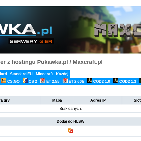
er z hostingu Pukawka.pl / Maxcraft.pl
dard
Standard EU
Minecraft
Każdej
CS:GO
CS 2
ET 2.55
ET 2.60b
COD2 1.0
COD2 1.3
a gry
Mapa
Adres IP
Slo
Brak danych.
Dodaj do HLSW