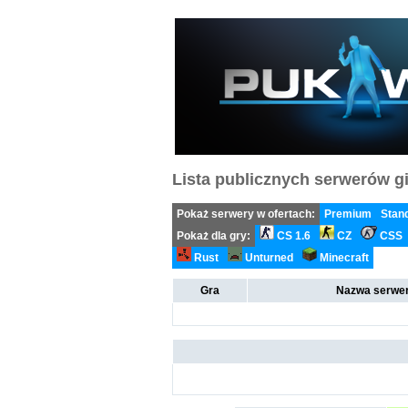
Lista publicznych serwerów gi
Pokaż serwery w ofertach:
Premium
Stan
Pokaż dla gry:
CS 1.6
CZ
CSS
Rust
Unturned
Minecraft
Gra
Nazwa serwer