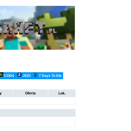
COD4
JEDI
7 Days To Die
ty
Oferta
Lok.