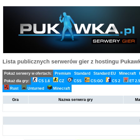
Lista publicznych serwerów gier z hostingu Pukawka
Pokaż serwery w ofertach:
Premium
Standard
Standard EU
Minecraft
Pokaż dla gry:
CS 1.6
CZ
CSS
CS:GO
CS 2
ET 2.
Rust
Unturned
Minecraft
Gra
Nazwa serwera gry
Ma