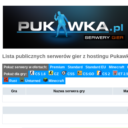
Lista publicznych serwerów gier z hostingu Pukawka
Pokaż serwery w ofertach:
Premium
Standard
Standard EU
Minecraft
Pokaż dla gry:
CS 1.6
CZ
CSS
CS:GO
CS 2
ET 2.
Rust
Unturned
Minecraft
Gra
Nazwa serwera gry
Ma