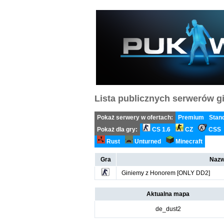
Lista publicznych serwerów gi
Pokaż serwery w ofertach:
Premium
Stan
Pokaż dla gry:
CS 1.6
CZ
CSS
Rust
Unturned
Minecraft
Gra
Nazw
Giniemy z Honorem [ONLY DD2]
Aktualna mapa
de_dust2