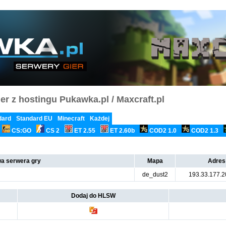
er z hostingu Pukawka.pl / Maxcraft.pl
dard
Standard EU
Minecraft
Każdej
CS:GO
CS 2
ET 2.55
ET 2.60b
COD2 1.0
COD2 1.3
a serwera gry
Mapa
Adres
de_dust2
193.33.177.
Dodaj do HLSW