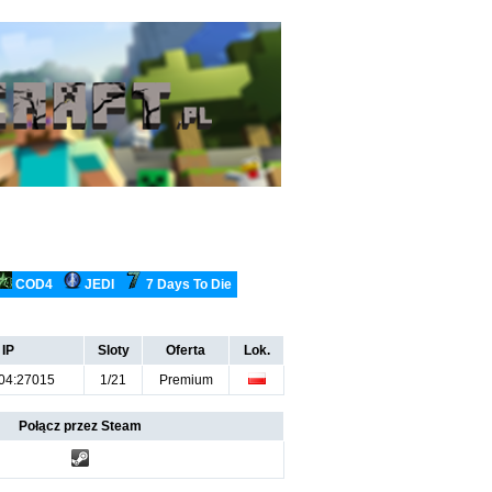
COD4
JEDI
7 Days To Die
 IP
Sloty
Oferta
Lok.
204:27015
1/21
Premium
Połącz przez Steam