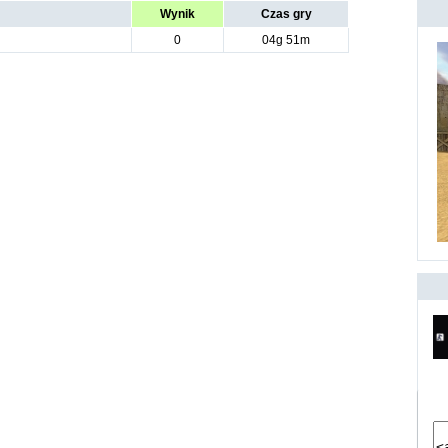
Wynik
Czas gry
0
04g 51m