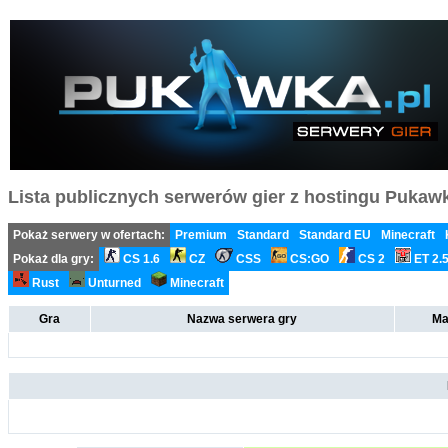
Lista publicznych serwerów gier z hostingu Pukawka
Pokaż serwery w ofertach:
Premium
Standard
Standard EU
Minecraft
Pokaż dla gry:
CS 1.6
CZ
CSS
CS:GO
CS 2
ET 2.
Rust
Unturned
Minecraft
Gra
Nazwa serwera gry
Ma