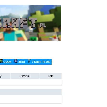
COD4
JEDI
7 Days To Die
ty
Oferta
Lok.