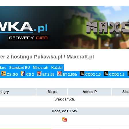
er z hostingu Pukawka.pl / Maxcraft.pl
dard
Standard EU
Minecraft
Każdej
CS:GO
CS 2
ET 2.55
ET 2.60b
COD2 1.0
COD2 1.3
a gry
Mapa
Adres IP
Slo
Brak danych.
Dodaj do HLSW