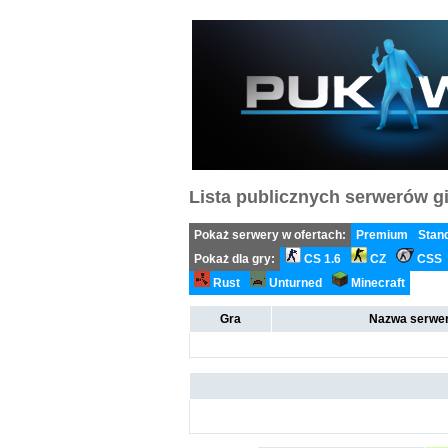
Lista publicznych serwerów gi
Pokaż serwery w ofertach:
Premium
Stan
Pokaż dla gry:
CS 1.6
CZ
CSS
Rust
Unturned
Minecraft
Gra
Nazwa serwer