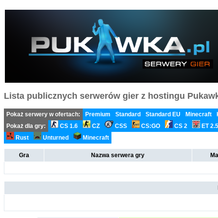
Lista publicznych serwerów gier z hostingu Pukawka
Pokaż serwery w ofertach:
Premium
Standard
Standard EU
Minecraft
Pokaż dla gry:
CS 1.6
CZ
CSS
CS:GO
CS 2
ET 2.
Rust
Unturned
Minecraft
Gra
Nazwa serwera gry
Ma