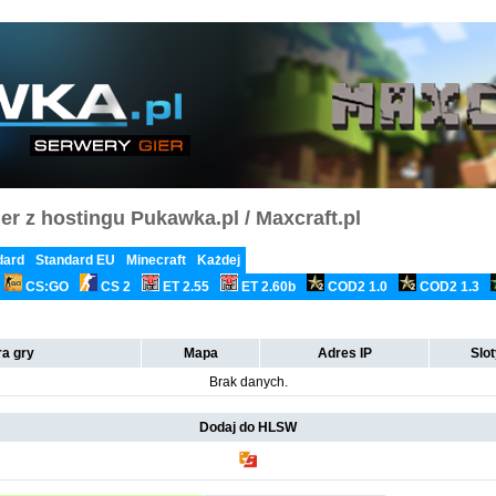
er z hostingu Pukawka.pl / Maxcraft.pl
dard
Standard EU
Minecraft
Każdej
CS:GO
CS 2
ET 2.55
ET 2.60b
COD2 1.0
COD2 1.3
a gry
Mapa
Adres IP
Slo
Brak danych.
Dodaj do HLSW