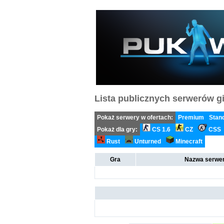
Lista publicznych serwerów gi
Pokaż serwery w ofertach:
Premium
Stan
Pokaż dla gry:
CS 1.6
CZ
CSS
Rust
Unturned
Minecraft
Gra
Nazwa serwer