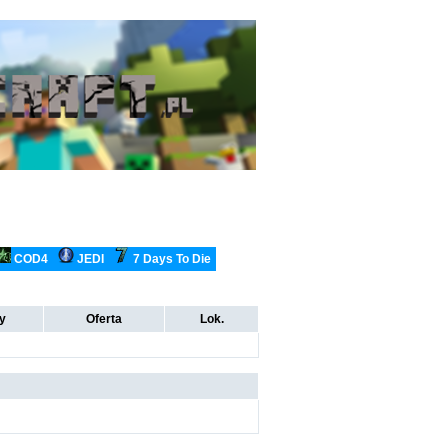
COD4
JEDI
7 Days To Die
ty
Oferta
Lok.