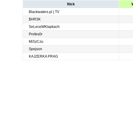
Nick
Blackwaters.pl | TV
$HR3K
SeLeceWKlapkach
Profes0r
MiSzCzu
Spejson
KAJZERKA PRAG