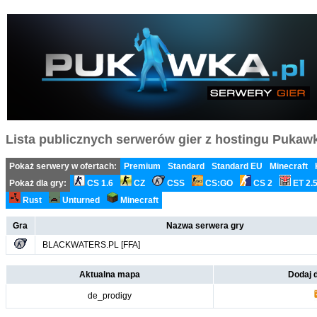
Lista publicznych serwerów gier z hostingu Pukawka
Pokaż serwery w ofertach:
Premium
Standard
Standard EU
Minecraft
Pokaż dla gry:
CS 1.6
CZ
CSS
CS:GO
CS 2
ET 2.
Rust
Unturned
Minecraft
Gra
Nazwa serwera gry
BLACKWATERS.PL [FFA]
Aktualna mapa
Dodaj
de_prodigy