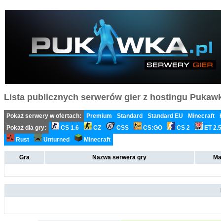
Lista publicznych serwerów gier z hostingu Pukawka
Pokaż serwery w ofertach:
Premium
Standard
Standard EU
Minecraft
Pokaż dla gry:
CS 1.6
CZ
CSS
CS:GO
CS 2
ET 2.
Rust
Unturned
Minecraft
Gra
Nazwa serwera gry
Ma