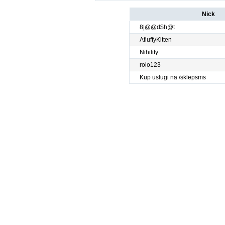
Nick
8|@@d$h@t
AfluffyKitten
Nihility
rolo123
Kup uslugi na /sklepsms