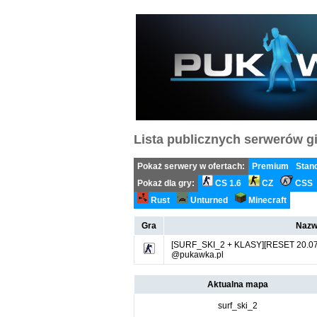
Lista publicznych serwerów gi
Pokaż serwery w ofertach:
Premium
Stan
Pokaż dla gry:
CS 1.6
CZ
CSS
Rust
Unturned
Minecraft
Gra
Nazw
[SURF_SKI_2 + KLASY][RESET 20.07] St
@pukawka.pl
Aktualna mapa
surf_ski_2