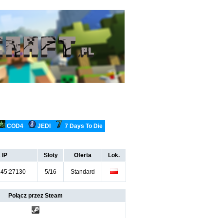
COD4
JEDI
7 Days To Die
 IP
Sloty
Oferta
Lok.
145:27130
5/16
Standard
Połącz przez Steam