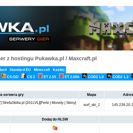
er z hostingu Pukawka.pl / Maxcraft.pl
dard
Standard EU
Minecraft
Każdej
CS:GO
CS 2
ET 2.55
ET 2.60b
COD2 1.0
COD2 1.3
a serwera gry
Mapa
Adres
refaSkilla.pl [201LVL][Perki | Monety | Skiny]
surf_ski_2
145.239.20.
Dodaj do HLSW