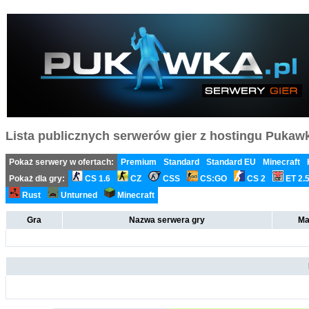
Lista publicznych serwerów gier z hostingu Pukawka
Pokaż serwery w ofertach:
Premium
Standard
Standard EU
Minecraft
Pokaż dla gry:
CS 1.6
CZ
CSS
CS:GO
CS 2
ET 2.
Rust
Unturned
Minecraft
Gra
Nazwa serwera gry
Ma