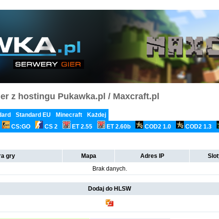
er z hostingu Pukawka.pl / Maxcraft.pl
dard
Standard EU
Minecraft
Każdej
CS:GO
CS 2
ET 2.55
ET 2.60b
COD2 1.0
COD2 1.3
a gry
Mapa
Adres IP
Slo
Brak danych.
Dodaj do HLSW