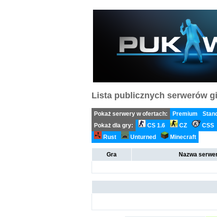
Lista publicznych serwerów gi
Pokaż serwery w ofertach:
Premium
Stan
Pokaż dla gry:
CS 1.6
CZ
CSS
Rust
Unturned
Minecraft
Gra
Nazwa serwer