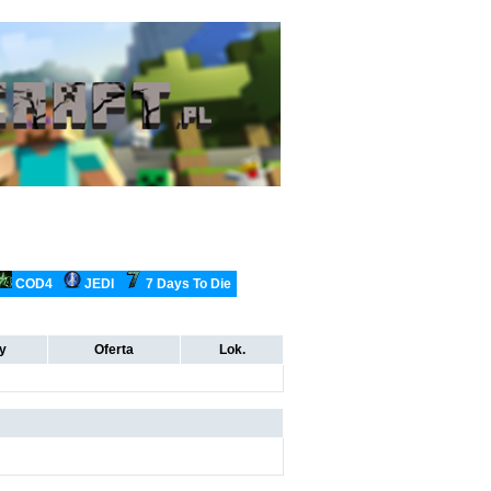
COD4
JEDI
7 Days To Die
ty
Oferta
Lok.