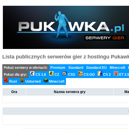
Lista publicznych serwerów gier z hostingu Pukawka
Pokaż serwery w ofertach:
Premium
Standard
Standard EU
Minecraft
Pokaż dla gry:
CS 1.6
CZ
CSS
CS:GO
CS 2
ET 2.
Rust
Unturned
Minecraft
Gra
Nazwa serwera gry
Ma