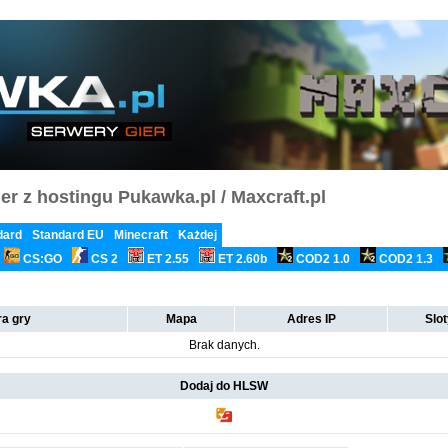
er z hostingu Pukawka.pl / Maxcraft.pl
dard
Standard EU
Minecraft
Każdej
CS:GO
CS 2
ET 2.55
ET 2.60b
COD2 1.0
COD2 1.3
a gry
Mapa
Adres IP
Slo
Brak danych.
Dodaj do HLSW