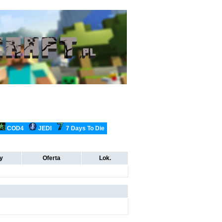
COD4
JEDI
7 Days To Die
ty
Oferta
Lok.