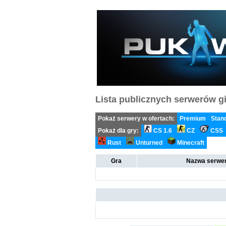
Lista publicznych serwerów gi
Pokaż serwery w ofertach:
Premium
Stan
Pokaż dla gry:
CS 1.6
CZ
CSS
Rust
Unturned
Minecraft
Gra
Nazwa serwer