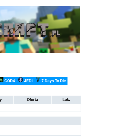
COD4
JEDI
7 Days To Die
ty
Oferta
Lok.