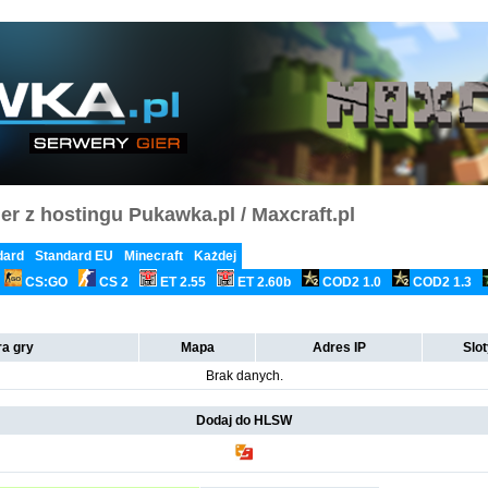
er z hostingu Pukawka.pl / Maxcraft.pl
dard
Standard EU
Minecraft
Każdej
CS:GO
CS 2
ET 2.55
ET 2.60b
COD2 1.0
COD2 1.3
a gry
Mapa
Adres IP
Slo
Brak danych.
Dodaj do HLSW