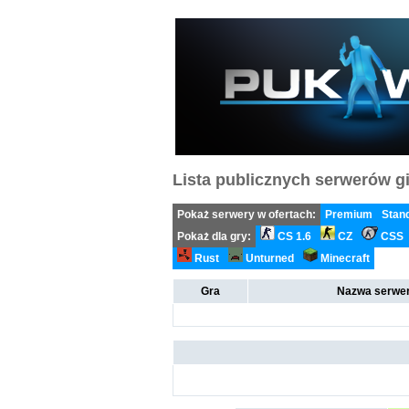
Lista publicznych serwerów gi
Pokaż serwery w ofertach:
Premium
Stan
Pokaż dla gry:
CS 1.6
CZ
CSS
Rust
Unturned
Minecraft
Gra
Nazwa serwer