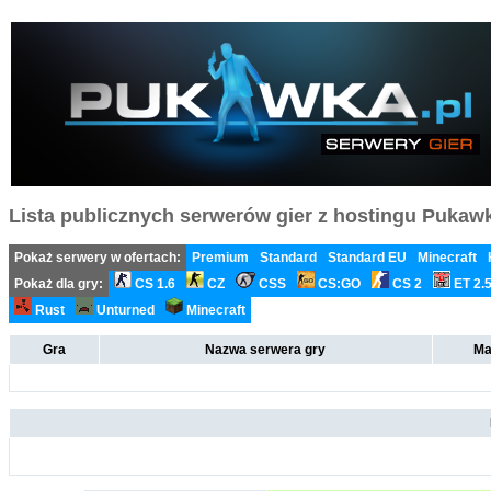
Lista publicznych serwerów gier z hostingu Pukawka
Pokaż serwery w ofertach:
Premium
Standard
Standard EU
Minecraft
Pokaż dla gry:
CS 1.6
CZ
CSS
CS:GO
CS 2
ET 2.
Rust
Unturned
Minecraft
Gra
Nazwa serwera gry
Ma