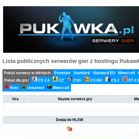
Lista publicznych serwerów gier z hostingu Pukawka
Pokaż serwery w ofertach:
Premium
Standard
Standard EU
Minecraft
Pokaż dla gry:
CS 1.6
CZ
CSS
CS:GO
CS 2
ET 2.
Rust
Unturned
Minecraft
Gra
Nazwa serwera gry
Ma
Dodaj do HLSW