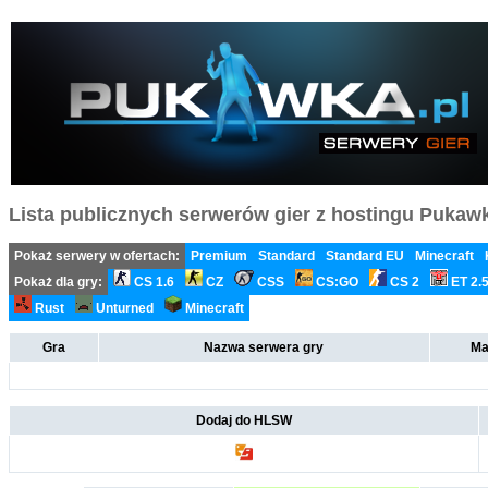
Lista publicznych serwerów gier z hostingu Pukawka
Pokaż serwery w ofertach:
Premium
Standard
Standard EU
Minecraft
Pokaż dla gry:
CS 1.6
CZ
CSS
CS:GO
CS 2
ET 2.
Rust
Unturned
Minecraft
Gra
Nazwa serwera gry
Ma
Dodaj do HLSW