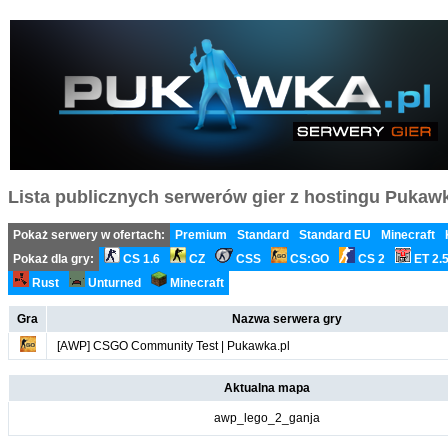
Lista publicznych serwerów gier z hostingu Pukawka
Pokaż serwery w ofertach:
Premium
Standard
Standard EU
Minecraft
Pokaż dla gry:
CS 1.6
CZ
CSS
CS:GO
CS 2
ET 2.
Rust
Unturned
Minecraft
Gra
Nazwa serwera gry
[AWP] CSGO Community Test | Pukawka.pl
Aktualna mapa
awp_lego_2_ganja