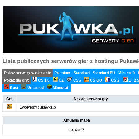
Lista publicznych serwerów gier z hostingu Pukawka
Pokaż serwery w ofertach:
Premium
Standard
Standard EU
Minecraft
Pokaż dla gry:
CS 1.6
CZ
CSS
CS:GO
CS 2
ET 2.
Rust
Unturned
Minecraft
Gra
Nazwa serwera gry
Ewolves@pukawka.pl
Aktualna mapa
de_dust2