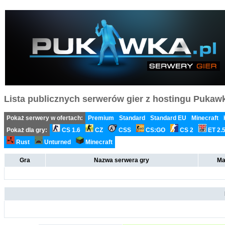
Lista publicznych serwerów gier z hostingu Pukawka
Pokaż serwery w ofertach:
Premium
Standard
Standard EU
Minecraft
Pokaż dla gry:
CS 1.6
CZ
CSS
CS:GO
CS 2
ET 2.
Rust
Unturned
Minecraft
Gra
Nazwa serwera gry
Ma