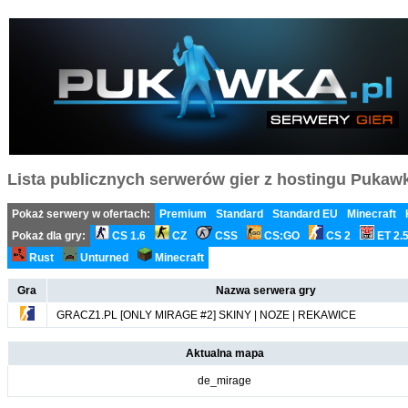
Lista publicznych serwerów gier z hostingu Pukawka
Pokaż serwery w ofertach:
Premium
Standard
Standard EU
Minecraft
Pokaż dla gry:
CS 1.6
CZ
CSS
CS:GO
CS 2
ET 2.
Rust
Unturned
Minecraft
Gra
Nazwa serwera gry
GRACZ1.PL [ONLY MIRAGE #2] SKINY | NOZE | REKAWICE
Aktualna mapa
de_mirage