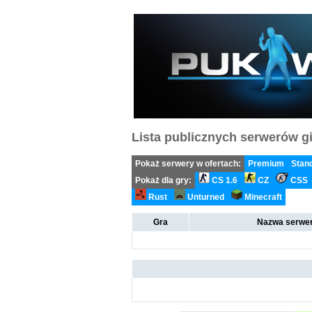
Lista publicznych serwerów gi
Pokaż serwery w ofertach:
Premium
Stan
Pokaż dla gry:
CS 1.6
CZ
CSS
Rust
Unturned
Minecraft
Gra
Nazwa serwer