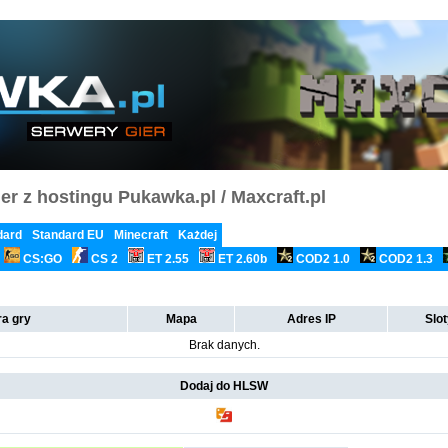
er z hostingu Pukawka.pl / Maxcraft.pl
dard
Standard EU
Minecraft
Każdej
CS:GO
CS 2
ET 2.55
ET 2.60b
COD2 1.0
COD2 1.3
a gry
Mapa
Adres IP
Slo
Brak danych.
Dodaj do HLSW