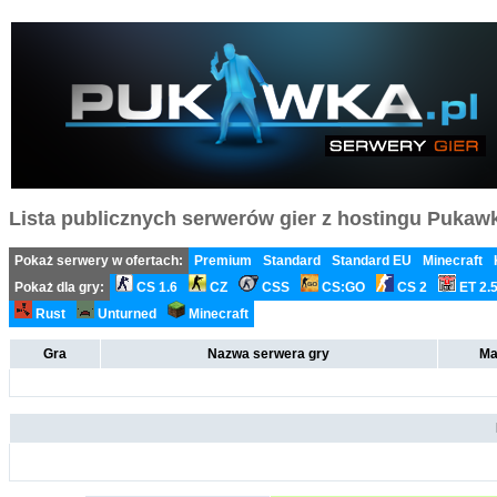
Lista publicznych serwerów gier z hostingu Pukawka
Pokaż serwery w ofertach:
Premium
Standard
Standard EU
Minecraft
Pokaż dla gry:
CS 1.6
CZ
CSS
CS:GO
CS 2
ET 2.
Rust
Unturned
Minecraft
Gra
Nazwa serwera gry
Ma