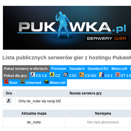
Lista publicznych serwerów gier z hostingu Pukawka
Pokaż serwery w ofertach:
Premium
Standard
Standard EU
Minecraft
Pokaż dla gry:
CS 1.6
CZ
CSS
CS:GO
CS 2
ET 2.
Rust
Unturned
Minecraft
Gra
Nazwa serwera gry
Only de_nuke vip rangi bf2
Aktualna mapa
Następna
de_nuke
Nie była głosowana