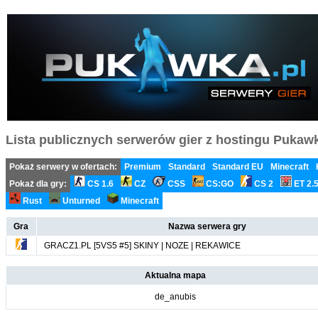
Lista publicznych serwerów gier z hostingu Pukawka
Pokaż serwery w ofertach:
Premium
Standard
Standard EU
Minecraft
Pokaż dla gry:
CS 1.6
CZ
CSS
CS:GO
CS 2
ET 2.
Rust
Unturned
Minecraft
Gra
Nazwa serwera gry
GRACZ1.PL [5VS5 #5] SKINY | NOZE | REKAWICE
Aktualna mapa
de_anubis