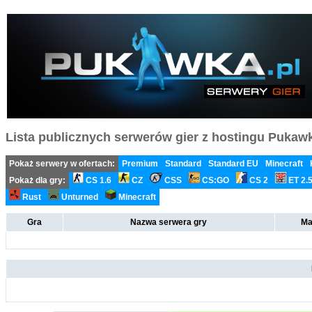
Lista publicznych serwerów gier z hostingu Pukawka
Pokaż serwery w ofertach:
Premium
Standard
Standard EU
Minecraft
Pokaż dla gry:
CS 1.6
CZ
CSS
CS:GO
CS 2
ET 2.
Rust
Unturned
Minecraft
Gra
Nazwa serwera gry
Ma