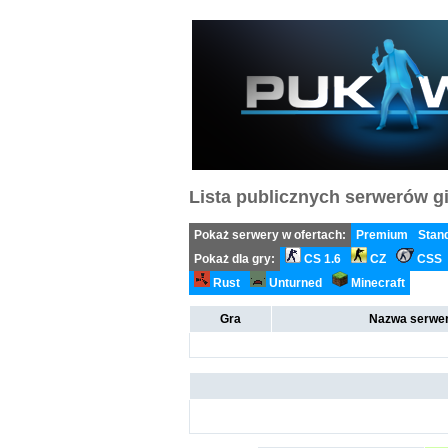
Lista publicznych serwerów gi
Pokaż serwery w ofertach:
Premium
Stan
Pokaż dla gry:
CS 1.6
CZ
CSS
Rust
Unturned
Minecraft
Gra
Nazwa serwer