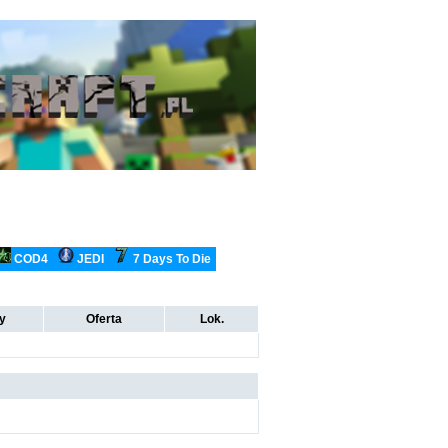
COD4
JEDI
7 Days To Die
ty
Oferta
Lok.