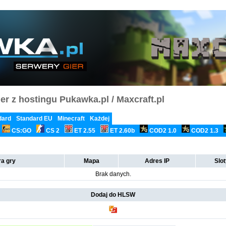
er z hostingu Pukawka.pl / Maxcraft.pl
dard
Standard EU
Minecraft
Każdej
CS:GO
CS 2
ET 2.55
ET 2.60b
COD2 1.0
COD2 1.3
a gry
Mapa
Adres IP
Slo
Brak danych.
Dodaj do HLSW