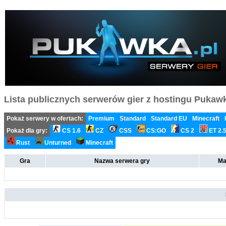
Lista publicznych serwerów gier z hostingu Pukawka
Pokaż serwery w ofertach:
Premium
Standard
Standard EU
Minecraft
Pokaż dla gry:
CS 1.6
CZ
CSS
CS:GO
CS 2
ET 2.
Rust
Unturned
Minecraft
Gra
Nazwa serwera gry
Ma