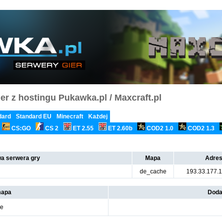
er z hostingu Pukawka.pl / Maxcraft.pl
dard
Standard EU
Minecraft
Każdej
CS:GO
CS 2
ET 2.55
ET 2.60b
COD2 1.0
COD2 1.3
a serwera gry
Mapa
Adres
de_cache
193.33.177.
mapa
Doda
he