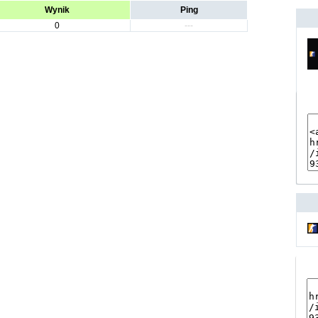
Wynik
Ping
0
---