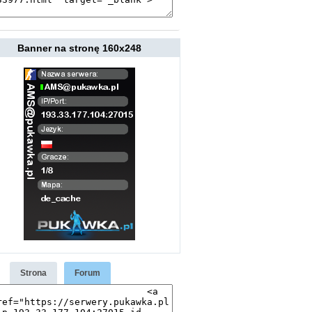
Banner na stronę 160x248
Strona
Forum