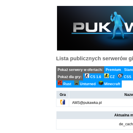
Lista publicznych serwerów gi
Pokaż serwery w ofertach:
Premium
Stan
Pokaż dla gry:
CS 1.6
CZ
CSS
Rust
Unturned
Minecraft
Gra
Nazw
AMS@pukawka.pl
Aktualna 
de_cac