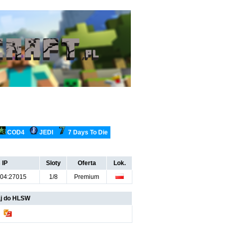
COD4
JEDI
7 Days To Die
 IP
Sloty
Oferta
Lok.
104:27015
1/8
Premium
j do HLSW