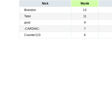
Nick
Wynik
Brandon
13
Tator
11
goat
9
-CARDIAC-
7
Counter123
6