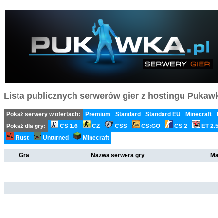
Lista publicznych serwerów gier z hostingu Pukawka
Pokaż serwery w ofertach:
Premium
Standard
Standard EU
Minecraft
Pokaż dla gry:
CS 1.6
CZ
CSS
CS:GO
CS 2
ET 2.
Rust
Unturned
Minecraft
Gra
Nazwa serwera gry
Ma