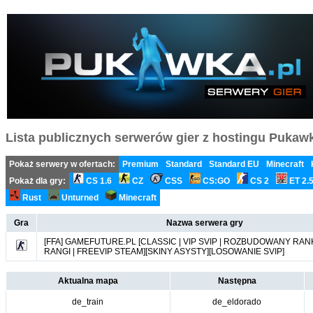
Lista publicznych serwerów gier z hostingu Pukawka
Pokaż serwery w ofertach:
Premium
Standard
Standard EU
Minecraft
Pokaż dla gry:
CS 1.6
CZ
CSS
CS:GO
CS 2
ET 2.
Rust
Unturned
Minecraft
Gra
Nazwa serwera gry
[FFA] GAMEFUTURE.PL [CLASSIC | VIP SVIP | ROZBUDOWANY RANK
RANGI | FREEVIP STEAM][SKINY ASYSTY][LOSOWANIE SVIP]
Aktualna mapa
Następna
de_train
de_eldorado