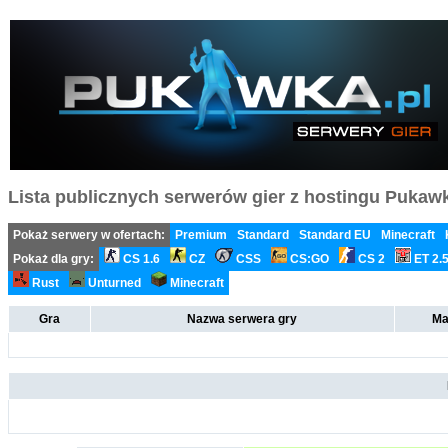
Lista publicznych serwerów gier z hostingu Pukawka
Pokaż serwery w ofertach:
Premium
Standard
Standard EU
Minecraft
Pokaż dla gry:
CS 1.6
CZ
CSS
CS:GO
CS 2
ET 2.
Rust
Unturned
Minecraft
Gra
Nazwa serwera gry
Ma