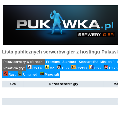
Lista publicznych serwerów gier z hostingu Pukawka
Pokaż serwery w ofertach:
Premium
Standard
Standard EU
Minecraft
Pokaż dla gry:
CS 1.6
CZ
CSS
CS:GO
CS 2
ET 2.
Rust
Unturned
Minecraft
Gra
Nazwa serwera gry
Ma