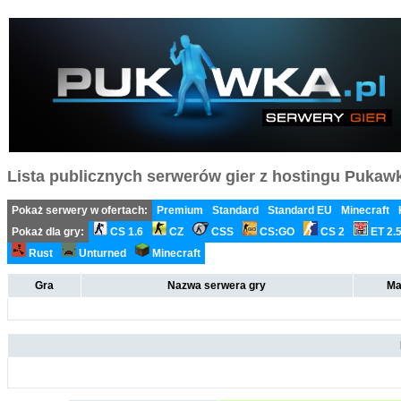
Lista publicznych serwerów gier z hostingu Pukawka
Pokaż serwery w ofertach:
Premium
Standard
Standard EU
Minecraft
Pokaż dla gry:
CS 1.6
CZ
CSS
CS:GO
CS 2
ET 2.
Rust
Unturned
Minecraft
Gra
Nazwa serwera gry
Ma